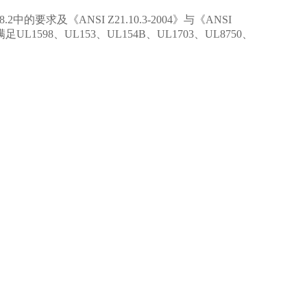
8.2
中的要求及《
ANSI Z21.10.3-2004
》与《
ANSI
满足
UL1598
、
UL153
、
UL154B
、
UL1703
、
UL8750
、
置（下方1个UL喷嘴）。
压力表）。
岳信试验设备有限公司）
2100mm