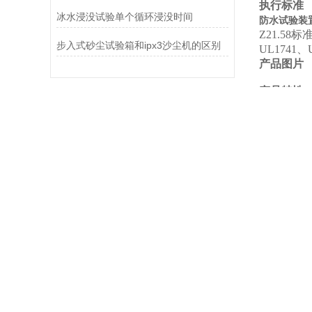
执行标准
冰水浸没试验单个循环浸没时间
防水试验装
Z21.58
标
步入式砂尘试验箱和ipx3沙尘机的区别
UL1741
、
产品图片
产品特性
适用于进行
本装置由两
本装置机
喷嘴架可
本装置采用
支架底座
采用国产
设备喷嘴
产品细节
设备参数