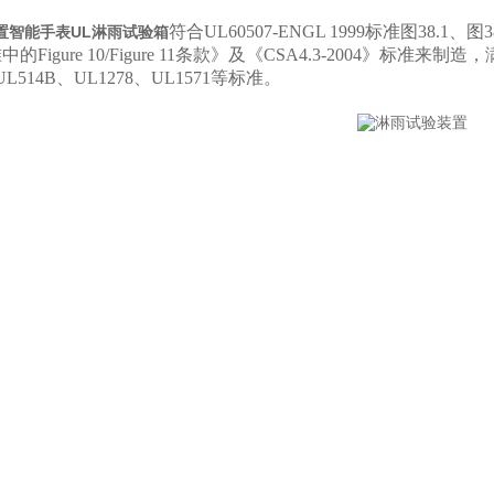
符合
UL60507-ENGL 1999
标准图
38.1
、图
3
置智能手表UL淋雨试验箱
准中的
Figure 1
0/Figure 11
条款》及《
CSA4.3-2004
》标准来制造，
UL514B
、
UL1278
、
UL1571
等标准。
产品的UL淋雨、45°洒水测试。
部分组成：UL淋雨试验装置（上方3个UL喷嘴）、洒水试验装
架部分采用成型铝材料制作而成，结构稳定，且易清洁。
移动，通过手摇不锈钢轮装置自由升降。
UL实验室*喷嘴，*符合UL标准。
采用万向带刹车脚轮，方便移动和固定。
品牌“红旗"不锈钢压力表，显示喷水流量（每个喷嘴都有对应的
分布严格依据标准设计，
品牌
岳信YUEXIN（广州
设备型号
YX-UL
售后服务
全国两年质保 专车配送
设备外尺寸
约 长1500*宽800 mm*高