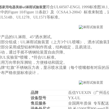
符合
UL60507-ENGL 1999
标准图
38.1
器家用电器美标ul淋雨试验装置
准中的
Figure 1
0/Figure 11
条款》及《
CSA4.3-2004
》标准来制造，
UL514B
、
UL1278
、
UL1571
等标准。
产品的UL淋雨、45°洒水测试。
部分组成：UL淋雨试验装置（上方3个UL喷嘴）、洒水试验装
架部分采用成型铝材料制作而成，结构稳定，且易清洁。
移动，通过手摇不锈钢轮装置自由升降。
UL实验室*喷嘴，*符合UL标准。
采用万向带刹车脚轮，方便移动和固定。
品牌“红旗"不锈钢压力表，显示喷水流量（每个喷嘴都有对应的
分布严格依据标准设计，
品牌
岳信YUEXIN（广州
设备型号
YX-UL
售后服务
全国两年质保 专车配送
设备外尺寸
约 长1500*宽800 mm*高