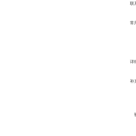
联
常
详
补