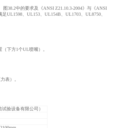
、图
38.2
中的要求及《
ANSI Z21.10.3-2004
》与《
ANSI
满足
UL1598
、
UL153
、
UL154B
、
UL1703
、
UL8750
、
置（下方1个UL喷嘴）。
压力表）。
岳信试验设备有限公司）
2100mm