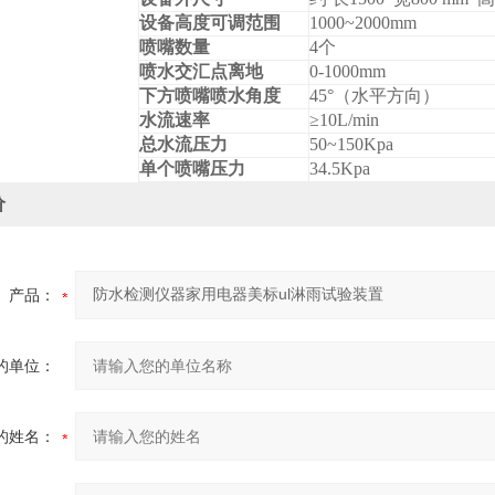
设备高度可调范围
1000~2000mm
喷嘴数量
4
个
喷水交汇点离地
0-1000mm
下方喷嘴喷水角度
45
°（水平方向）
水流速率
≥10L/min
总水流压力
50~150Kpa
单个喷嘴压力
34.5Kpa
价
产品：
的单位：
的姓名：