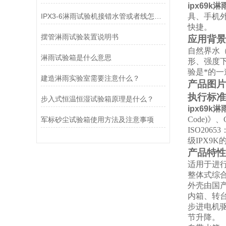
ipx69k
IPX3-6淋雨试验机接错水管或者线怎么办?
具、手机
快捷。
摆管淋雨试验装置说明书
应用背景
自然界水
淋雨试验箱是什么意思
形、强度
验是*的
建造淋雨实验室需要注意什么？
产品图片
执行标准
步入式恒温恒湿试验箱原理是什么？
ipx69k
Code)》、
军标砂尘试验箱使用方法及注意事项
ISO20
级IPX9K
产品特性
适用于进行产
整体式综
外壳由国
内箱、转台
步进电机
节升降。