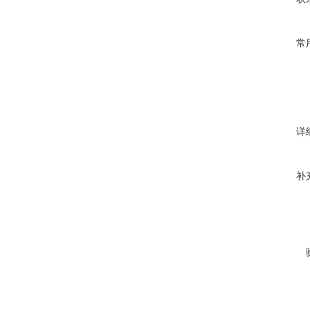
常
详
补