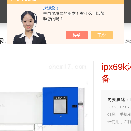
欢迎您！
来自局域网的朋友！有什么可以帮
助您的吗？
示
您的位置：
网站首页
>
产品展示
>
综
/ PRODUCTS
ipx6
备
简要描述：
IPX5、IP
灯具、手机
环使用，7