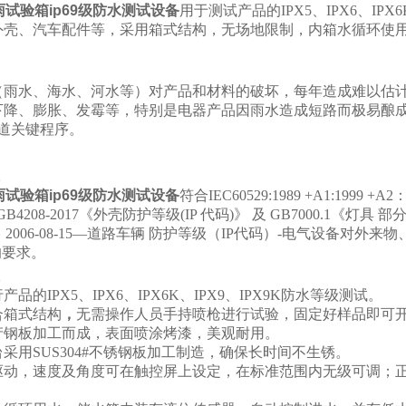
淋雨试验箱ip69级防水测试设备
用于测试产品的IPX5、IPX6、I
外壳、汽车配件等，采用箱式结构，无场地限制，内箱水循环使用
（雨水、海水、河水等）对产品和材料的破坏，每年造成难以估
下降、膨胀、发霉等，特别是电器产品因雨水造成短路而极易酿
一道关键程序。
淋雨试验箱ip69级防水测试设备
符合IEC60529:1989 +A1:1999 +A2：2013
GB4208-2017《外壳防护等级(IP 代码)》 及 GB7000.1《灯具 
653：2006-08-15—道路车辆 防护等级（IP代码）-电气设备
的要求。
品的IPX5、IPX6、IPX6K、IPX9、IPX9K防水等级测试。
合箱式结构
，
无需操作人员手持喷枪进行试验，固定好样品即可
产钢板加工而成，表面喷涂烤漆，美观耐用。
采用SUS304#不锈钢板加工制造，确保长时间不生锈。
驱动，速度及角度可在触控屏上设定，在标准范围内无级可调；