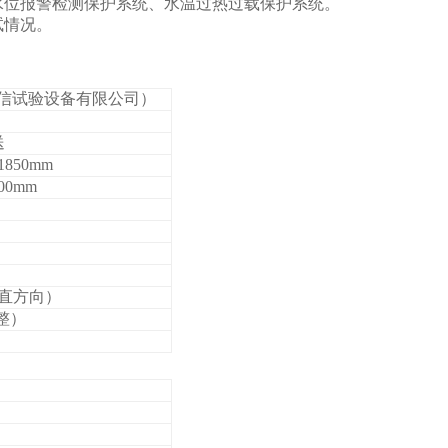
水位报警检测保护系统、水温过热过载保护系统。
试情况。
岳信试验设备有限公司）
送
1850mm
00mm
（垂直方向）
整）