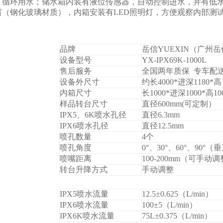
，循环用水；储水箱内装有液位传感器，自动控制进水，并有低
窗（钢化玻璃材质），内箱安装有LED照明灯，方便观察内部测
品牌
岳信YUEXIN（广州
设备型号
YX-IPX69K-1000L
售后服务
全国两年质保 专车配
设备外尺寸
约长4000*进深1180*高
内箱尺寸
长1000*进深1000*高10
样品转台尺寸
直径600mm(可定制）
IPX5
、6K喷水孔径
直径6.3mm
IPX6
喷水孔径
直径12.5mm
喷孔数量
4
个
喷孔角度
0
°、30°、60°、90°
喷嘴距离
100-200mm
（可手动调
转台升降方式
手动调整
IPX5
喷水流量
12.5±0.625
（L/min）
IPX6
喷水流量
100±5
（L/min）
IPX6K
喷水流量
75L±0.375
（L/min）