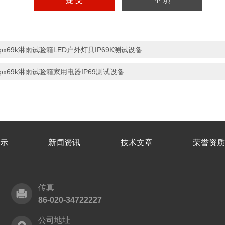
ipx69k淋雨试验箱LED户外灯具IP69K测试设备
ipx69k淋雨试验箱家用电器IP69测试设备
示
新闻资讯
技术文章
荣誉资质
传真
86-020-34722227
公司地址