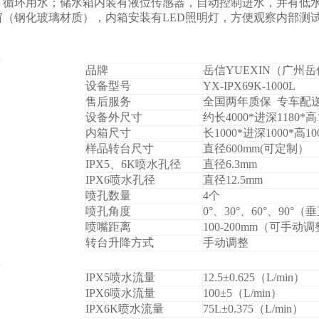
，循环用水；储水箱内装有液位传感器，自动控制进水，并有低
窗（钢化玻璃材质），内箱安装有LED照明灯，方便观察内部测
品牌
岳信YUEXIN（广州
设备型号
YX-IPX69K-1000L
售后服务
全国两年质保 专车配
设备外尺寸
约长4000*进深1180*高
内箱尺寸
长1000*进深1000*高10
样品转台尺寸
直径600mm(可定制）
IPX5
、6K喷水孔径
直径6.3mm
IPX6
喷水孔径
直径12.5mm
喷孔数量
4
个
喷孔角度
0
°、30°、60°、90°
喷嘴距离
100-200mm
（可手动调
转台升降方式
手动调整
IPX5
喷水流量
12.5±0.625
（L/min）
IPX6
喷水流量
100±5
（L/min）
IPX6K
喷水流量
75L±0.375
（L/min）