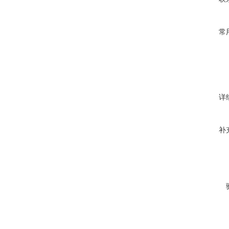
常
详
补