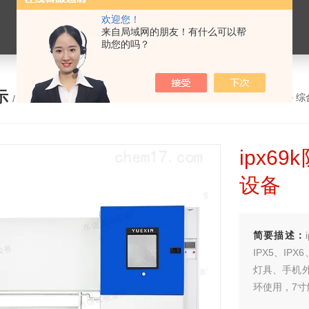
欢迎您！
来自局域网的朋友！有什么可以帮
助您的吗？
示
您的位置：
网站首页
>
产品展示
>
综
/ PRODUCTS
ipx6
设备
简要描述：
IPX5、IP
灯具、手机
环使用，7