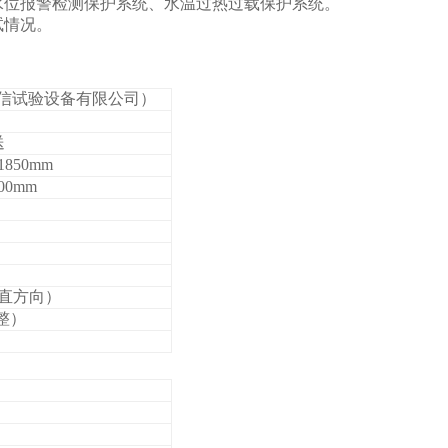
水位报警检测保护系统、水温过热过载保护系统。
试情况。
岳信试验设备有限公司）
送
1850mm
00mm
（垂直方向）
整）