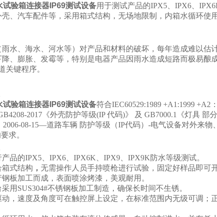
防水试验箱连接器IP69测试设备
用于测试产品的IPX5、IPX6、I
外壳、汽车配件等，采用箱式结构，无场地限制，内箱水循环使用
（雨水、海水、河水等）对产品和材料的破坏，每年造成难以估
下降、膨胀、发霉等，特别是电器产品因雨水造成短路而极易酿
一道关键程序。
防水试验箱连接器IP69测试设备
符合IEC60529:1989 +A1:1999 +A2：2013
GB4208-2017《外壳防护等级(IP 代码)》 及 GB7000.1《灯具 
653：2006-08-15—道路车辆 防护等级（IP代码）-电气设备
的要求。
品的IPX5、IPX6、IPX6K、IPX9、IPX9K防水等级测试。
合箱式结构
，
无需操作人员手持喷枪进行试验，固定好样品即可
产钢板加工而成，表面喷涂烤漆，美观耐用。
采用SUS304#不锈钢板加工制造，确保长时间不生锈。
驱动，速度及角度可在触控屏上设定，在标准范围内无级可调；