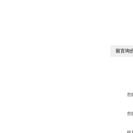
留言询
您
您
联