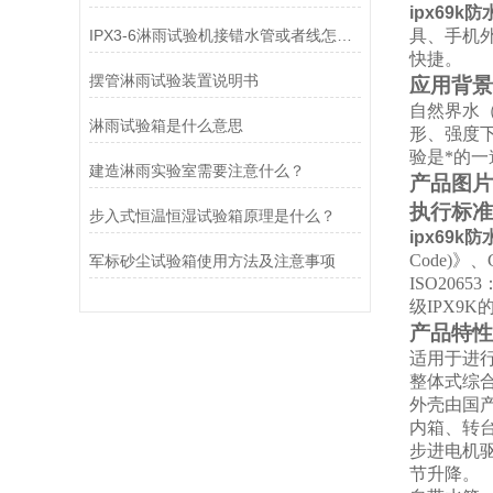
ipx69k
IPX3-6淋雨试验机接错水管或者线怎么办?
具、手机
快捷。
摆管淋雨试验装置说明书
应用背景
自然界水
淋雨试验箱是什么意思
形、强度
验是*的
建造淋雨实验室需要注意什么？
产品图片
执行标准
步入式恒温恒湿试验箱原理是什么？
ipx69k
Code)》、
军标砂尘试验箱使用方法及注意事项
ISO20
级IPX9K
产品特性
适用于进行产
整体式综
外壳由国
内箱、转台
步进电机
节升降。