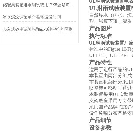
UL淋雨试验装置电
储能集装箱淋雨测试该用IPX5还是IPX6等级？
UL淋雨试验装置
自然界水（雨水、海
冰水浸没试验单个循环浸没时间
形、强度下降、膨胀
产品图片
步入式砂尘试验箱和ipx3沙尘机的区别
执行标准
UL淋雨试验装置厂家
标准中的
Figure 1
0/Fi
UL1741
、
UL514B
、
产品特性
适用于进行产品的UL
本装置由两部分组成
本装置机架部分采用
喷嘴架可移动，通过
本装置采用UL实验室
支架底座采用万向带
采用国产品牌“红旗
设备喷嘴分布严格依
产品细节
设备参数