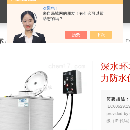
欢迎您！
来自局域网的朋友！有什么可以帮
助您的吗？
示
您的位置：
网站首页
>
产品展示
>
I
/ PRODUCTS
深水环
力防水
简要描述
IEC60529:
provided 
级（IP 代码
试验》9.2.