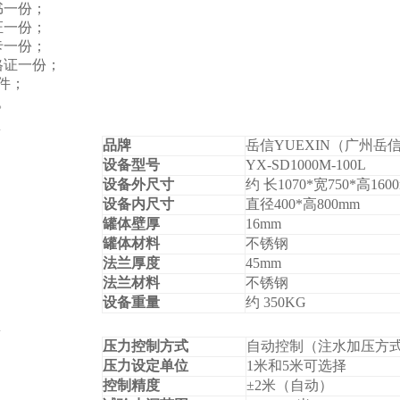
书一份；
证一份；
卡一份；
格证一份；
件；
。
品牌
岳信YUEXIN（广州
设备型号
YX-SD1000M-100L
设备外尺寸
约 长1070*宽750*高160
设备内尺寸
直径400*高800mm
罐体壁厚
16mm
罐体材料
不锈钢
法兰厚度
45mm
法兰材料
不锈钢
设备重量
约 350KG
压力控制方式
自动控制（注水加压方
压力设定单位
1
米和5米可选择
控制精度
±2米（自动）