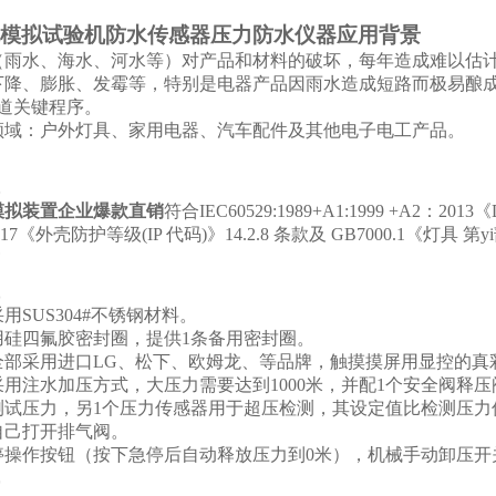
。
模拟试验机防水传感器压力防水仪器应用背景
（雨水、海水、河水等）对产品和材料的破坏，每年造成难以估
下降、膨胀、发霉等，特别是电器产品因雨水造成短路而极易酿
一道关键程序。
领域：户外灯具、家用电器、汽车配件及其他电子电工产品。
模拟装置企业爆款直销
符合IEC60529:1989+A1:1999 +A2：2013《Degree
-2017《外壳防护等级(IP 代码)》14.2.8 条款及 GB7000.1《
用SUS304#不锈钢材料。
用硅四氟胶密封圈，提供1条备用密封圈。
全部采用进口LG、松下、欧姆龙、等品牌，触摸摸屏用显控的真
用注水加压方式，大压力需要达到1000米，并配1个安全阀释
试压力，另1个压力传感器用于超压检测，其设定值比检测压力传
自己打开排气阀。
停操作按钮（按下急停后自动释放压力到0米），机械手动卸压开