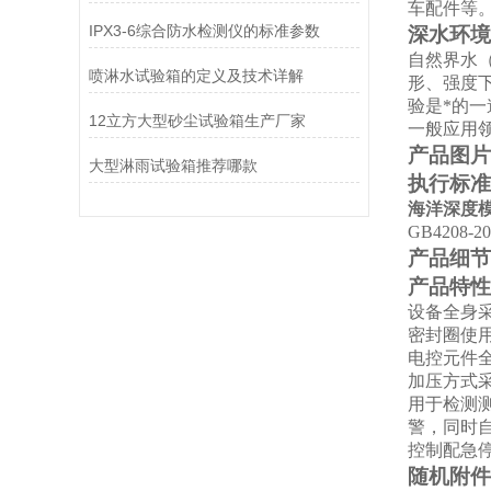
车配件等
IPX3-6综合防水检测仪的标准参数
深水环境
自然界水
喷淋水试验箱的定义及技术详解
形、强度
验是*的
12立方大型砂尘试验箱生产厂家
一般应用
产品图片
大型淋雨试验箱推荐哪款
执行标准
海洋深度
GB4208
产品细节
产品特性
设备全身采
密封圈使
电控元件
加压方式采
用于检测测
警，同时
控制配急
随机附件