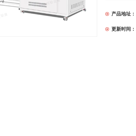
产品地址：
更新时间：
产
绍
岳信
价格区间
国产
应用领域
IPX56强喷水试验
箱
简介