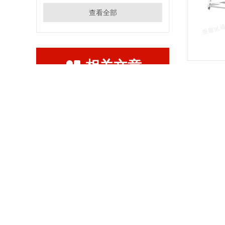
查看全部
相关文章
RELATED ARTICLES
无人驾驶IP65喷淋试验房和ip55的区别
详情介
淋雨试验箱ipx56季度维护细节
手表防水检测仪使用方法
品牌
产品防水等级分为几个等级详解
产地类别
淋雨实验箱能出具计量证书吗
l
产品
ipx5-6强喷水试验箱定期维护保养内容