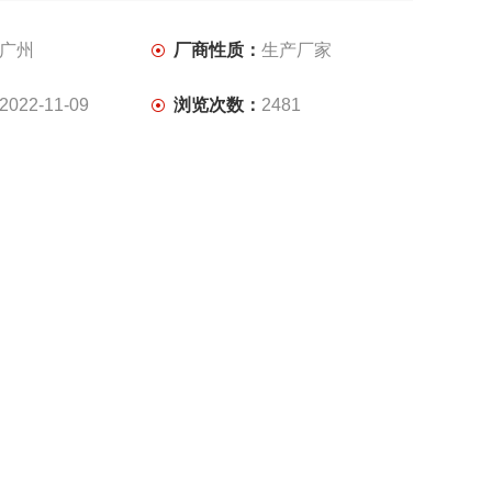
广州
厂商性质：
生产厂家
2022-11-09
浏览次数：
2481
品咨询
联系我们
2万-5万
医疗卫生,环保,化工,电子/电池,道路/轨道/船舶