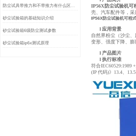
防尘试具带推力和不带推力有什么区别？
IP56X防尘试验机
壳、汽车配件等，采
砂尘试验箱的基础知识介绍
IP56X防尘试验机可
l
应用背景
砂尘试验箱6级防尘测试参数
自然界
粉尘
（
沙尘
、
变形、强度下降、膨
砂尘试验箱ip6x测试原理
l
产品图片
l
执行标准
符合
IEC60529:1989 +
(IP 代码)》13.4、