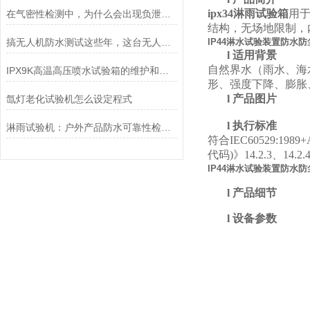
ipx34
淋雨试验箱
用于
在气密性检测中，为什么会出现负泄漏值？
结构，无场地限制，
搞无人机防水测试这些年，这台无人机防水淋雨试验箱最让我省心
IP44淋水试验装置防水
l
适用背景
自然界水（雨水、海
IPX9K高温高压喷水试验箱的维护和保养有哪些注意事项？
形、强度下降、膨胀
l
产品图片
氙灯老化试验机怎么设定程式
l
执行标准
淋雨试验机：户外产品防水可靠性检测核心设备
符合
IEC60529:1989+
代码
)
》
14.2.3
、
14.2.
IP44淋水试验装置防水
l
产品细节
l
设备参数