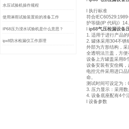
水压试验机操作规程
l 执行标准
符合IEC60529:1989+
使用淋雨试验装置前的准备工作
护等级(IP 代码)》1
IP68压力浸水试验机是什么意思？
l
ip68气压检漏设
1. 适用于进行产品的
ipx8防水检漏仪工作原理
2. 罐体采用304
外部为方形结构，采
全透明法兰盖，方便
设备上方罐盖采用8
设备安装有安佺阀，
电控元件采用进口品
命。
测试时间可设定为：
3. 压力显示：采
4. 设备底座配有4
l 设备参数