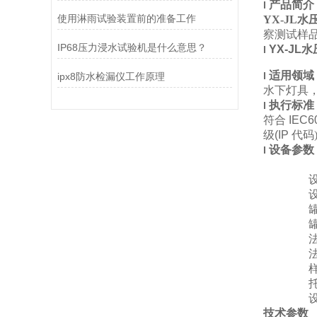
产品简介
l
使用淋雨试验装置前的准备工作
YX-JL
察测试样
IP68压力浸水试验机是什么意思？
YX-J
l
适用领域
l
ipx8防水检漏仪工作原理
水下灯具
执行标准
l
符合
IEC60
级
(IP
代码
设备参数
l
技术参数