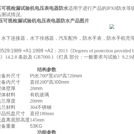
水压可视检漏试验机电压表电器防水
适用于进行产品的IPX8防水
品测试情况。
L水压可视检漏试验机电压表电器防水
产品图片
，水下连接器，水下传感器，汽车配件，防水手表，防水手机壳
529:1989 +A1:1999 +A2
：
2013
《
Degrees of protection provided 
)
》
14.2.8
条款及
GB7000.1
《灯具
部分：一般要求与试验》
9.2.9
结构参数
设备外尺寸
约长
700
*
宽
450
*
高
720
mm
设备内尺寸
直径
20
0*
高
3
00mm
罐体壁厚
20
mm
罐体材料
有机玻璃
法兰厚度
20
mm
法兰材料
304不锈钢
样品托盘尺寸
直径
180mm
托盘离底部高度
145mm
设备重量
53KG
功能参数