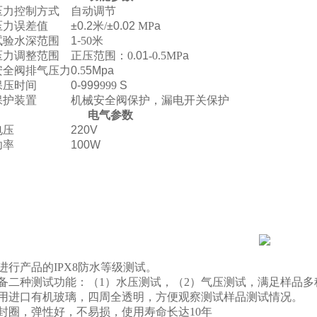
压力控制方式
自动调节
压力误差值
±0.2
米
/
±0.02
MP
a
试验水深范围
1-
50
米
压力调整范围
正压范围：
0.
01
-0.5MP
a
安全阀排气压力
0.
5
5Mpa
保压时间
0-999
999
S
保护装置
机械安全阀保护，
漏电开关保护
电气参数
电压
220V
功率
100W
进行产品的
IPX8
防水等级测试。
设备二种测试功能：（
1
）水压测试，（
2
）气压测试，满足样品多
采用进口有机玻璃，四周全透明，方便观察测试样品测试情况。
密封圈，弹性好，不易损，使用寿命长达
10
年