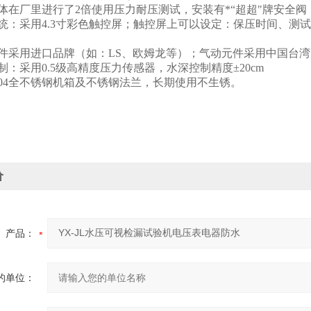
罐体在厂里进行了
2
倍使用压力耐压测试，安装有*“超超"牌安全
统：采用
4.3
寸彩色触控屏；触控屏上可以设定：保压时间、测试
元件采用进口品牌（如：
LS
、欧姆龙等）；气动元件采用中国台湾
制：采用
0.5
级高精度压力传感器，水深控制精度±
20cm
04
全不锈钢机箱及不锈钢法兰，长期使用不生锈。
价
产品：
的单位：