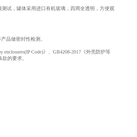
等级测试，罐体采用进口有机玻璃，四周全透明，方便观
等产品做密封性检测。
by enclosures(IP Code)
》、
GB4208-20
17
《外壳防护等
条款的要求。