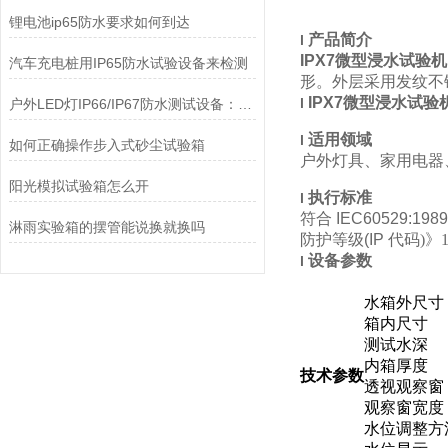
锂电池ip65防水要求如何到达
产品简介
l
IPX7微型浸水试验
汽车充电桩用IP65防水试验设备来检测
形
。
外层采用发纹不
IPX7微型浸水试
l
户外LED灯IP66/IP67防水测试设备：灯具专用检测方案
适用领域
l
如何正确操作步入式砂尘试验箱
户外灯具、
家用电器
阳光模拟试验箱怎么开
执行标准
l
符合
IEC60529:1989
淋雨实验箱的摆管能说换就换吗
防护等级
(IP
代码
)
》
1
设备参数
l
水
箱外尺寸
箱内尺寸
测试水深
内箱厚度
技术参数
透视观察窗
观察窗宽度
水位调整方