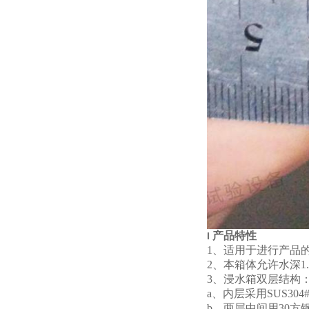
产品特性
l
1、适用于进行产品
2、本箱体允许水深
1
3、浸水箱双层结构
a、内层采用
SUS304
b、两层中间用
30
方