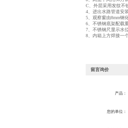
C、外层采用发纹不
4、进出水路管道安
5、观察窗由
8mm
钢
6、不锈钢底架配载
7、不
锈钢尺显示水
8、
内箱上方焊接一
留言询价
产品：
您的单位：