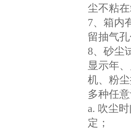
尘不粘在
7、箱内
留抽气孔
8、砂尘
显示年、
机、粉尘
多种任意
a. 吹
定；