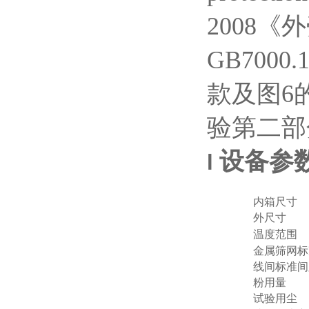
2008
《外
GB7000.
款及图
6
验第二部
设备参
l
内箱尺寸
外尺寸
温度范围
金属筛网标
线间标准间
粉用量
试验用尘