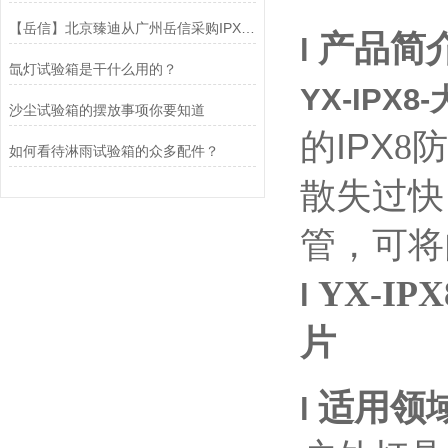
【岳信】北京臻迪从广州岳信采购IPX8压力浸水试验机两台
产品简
l
氙灯试验箱是干什么用的？
YX-IPX
沙尘试验箱的摆放事项你要知道
的
IPX
8
防
如何看待淋雨试验箱的众多配件？
散失过快
管，
可将
YX-I
l
片
适用领
l