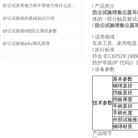
防尘试具带推力和不带推力有什么区别？
l 产品简介
防尘试验球集尘器耳
砂尘试验箱的基础知识介绍
体的一部分触及被试
l
防尘试验球集尘器
砂尘试验箱6级防尘测试参数
l 适用领域
车床工具、家用电器
砂尘试验箱ip6x测试原理
l 执行标准
符合 IEC60529:1989 
防护等级(IP 代码)
l 设备参数
基本参数
钢球直径
挡板直径
挡板厚度
技术参数
手柄直径
手柄长度
外部试验推
钢球材质
产品细节