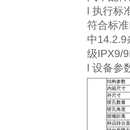
l 执行标
符合标准IS
中14.2
级IPX9
l 设备参
结构参数
内箱尺寸
外尺寸
喷孔数量
喷孔角度
喷嘴距离
样品转台