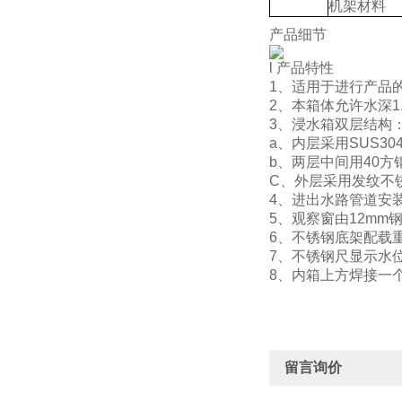
机架材料
产品细节
l 产品特性
1、适用于进行产品的
2、本箱体允许水深1.
3、浸水箱双层结构
a、内层采用SUS
b、两层中间用40
C、外层采用发纹不
4、进出水路管道安
5、观察窗由12m
6、不锈钢底架配载
7、不锈钢尺显示水
8、内箱上方焊接一
留言询价