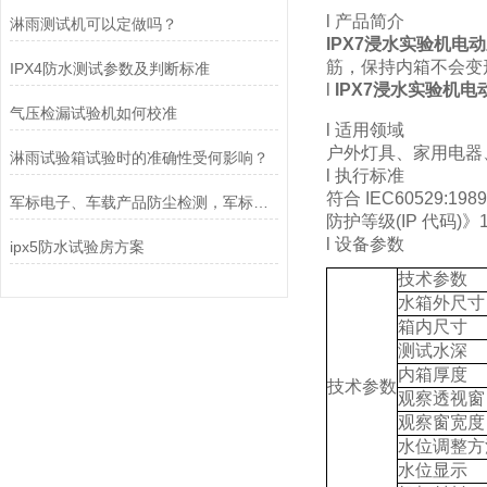
l 产品简介
淋雨测试机可以定做吗？
IPX7浸水实验机电
筋，保持内箱不会变
IPX4防水测试参数及判断标准
l
IPX7浸水实验机
气压检漏试验机如何校准
l 适用领域
户外灯具、家用电器
淋雨试验箱试验时的准确性受何影响？
l 执行标准
符合 IEC60529:1989 
军标电子、车载产品防尘检测，军标风砂尘试验箱怎么选？
防护等级(IP 代码)》
l 设备参数
ipx5防水试验房方案
技术参数
水箱外尺寸
箱内尺寸
测试水深
内箱厚度
技术参数
观察透视窗
观察窗宽度
水位调整方
水位显示