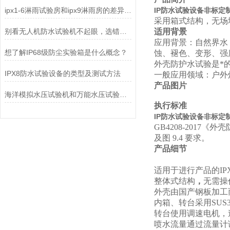
ipx1-6淋雨试验房和ipx9淋雨房的差异特点
IP防水试验设备非标定制I
采用箱式结构，无场
别看无人机防水试验机不起眼，选错了真能坑惨你
适用背景
应用背景：自然界水
想了解IP68级防尘实验箱是什么概念？
蚀、褪色、变形、强
外壳防护水试验是*
IPX8防水试验设备的类型及测试方法
一般应用领域：户外
产品图片
海洋模拟水压试验机和万能水压试验机的区别
执行标准
IP防水试验设备非标定制I
GB4208-2017《外
及图
9.4
要求。
产品细节
适用于进行产品的IP
整体式结构
，
无需操
外壳由国产钢板加工
内箱、转台采用SUS
转台使用调速电机，
喷水流量通过流量计