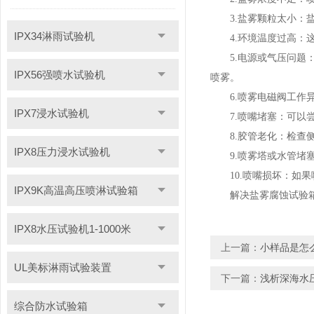
3.盐雾颗粒太小
IPX34淋雨试验机
4.环境温度过高
5.电源或气压问
IPX56强喷水试验机
喷雾。
6.喷雾电磁阀工
IPX7浸水试验机
7.喷嘴堵塞：可以
8.胶管老化：检
IPX8压力浸水试验机
9.喷雾塔或水管堵
10.喷嘴损坏：如
IPX9K高温高压喷淋试验箱
解决盐雾腐蚀试验
IPX8水压试验机1-1000米
上一篇：
小样品是怎么
UL美标淋雨试验装置
下一篇：
浅析深海水
综合防水试验箱