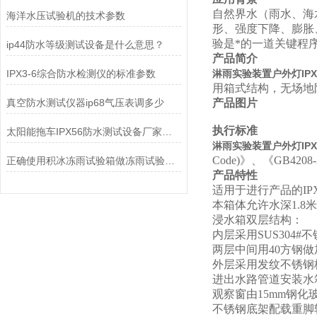
自然界水（雨水、海
海洋水压试验机的技术参数
形、强度下降、膨胀
验是*的一道关键程
ip44防水等级测试设备是什么意思？
产品简介
IPX3-6综合防水检测仪的标准参数
淋雨实验装置户外灯IP
用箱式结构，无场地
真空防水测试仪器ip68气压表调多少
产品图片
执行标准
太阳能拖车IPX56防水测试设备厂家推荐
淋雨实验装置户外灯IP
Code)
》、《GB4208
正确使用积冰冻雨试验箱做冻雨试验指南
产品特性
适用于进行产品的IP
本箱体允许水深1.8米
浸水箱双层结构：
内层采用SUS30
两层中间用40方钢
外层采用发纹不锈钢
进出水路管道安装水
观察窗由15mm钢
不锈钢底架配载重脚