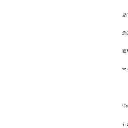
您
您
联
常
详
补