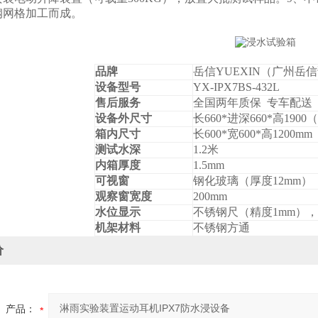
钢网格加工而成。
品牌
岳信YUEXIN（广州岳
设备型号
YX-IPX7BS-432L
售后服务
全国两年质保 专车配送
设备外尺寸
长660*进深660*高190
箱内尺寸
长600*宽600*高1200mm
测试水深
1.2
米
内箱厚度
1.5mm
可视窗
钢化玻璃（厚度
12mm
）
观察窗宽度
200mm
水位显示
不锈钢尺（精度
1mm
），
机架材料
不锈钢方通
价
产品：