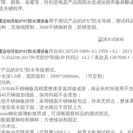
下降、膨胀、发霉等，特别是电器产品因雨水造成短路而极易酿
一道关键程序。
用于测试产品的IPX7防水等级，测试
运动耳机IPX7防水浸设备
构，无场地限制，304#不锈钢材质，防锈坚固。
符合IEC60529:1989+A1:1999 +A2：201
运动耳机IPX7防水浸设备
GB4208-2017外壳防护等级
(IP
代码
)
》
14.2.7
条款及
GB7000.1
产品的IPX7防水等级测试。
水深1.8米，底部面积：1000*1000mm。（可定制）
层结构：
US304#不锈钢板高精度整体亚弧焊接成形，保证长时间使用不
用40方钢做加强筋，保持内箱不会变形；
发纹不锈钢板拼焊，采用镜面不锈钢板包边，外表无焊点，整体
管道安装水箱下面，进水阀位于背部上方。
5mm钢化玻璃粘接而成，可清晰观察样品的测试情况。
架配载重脚轮和脚杯，方便移动和固定。
显示水位。
安装电动升降装置（可载重300KG），放置大批测试样品。9、