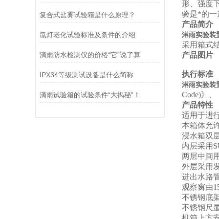
形、强度
验是*的
复合式盐雾试验箱是什么原理？
产品简介
氙灯老化试验标准及条件的介绍
淋雨实验装置
采用箱式结
滴雨防水检测仪的价格“它”说了算
产品图片
执行标准
IPX34等级测试设备是什么简称
淋雨实验装置
Code)
》、《
滴雨试验箱的试验条件“大揭秘”！
产品特性
适用于进行
本箱体允许
浸水箱双
内层采用S
两层中间
外层采用
进出水路
观察窗由1
不锈钢底
不锈钢尺
机箱上方