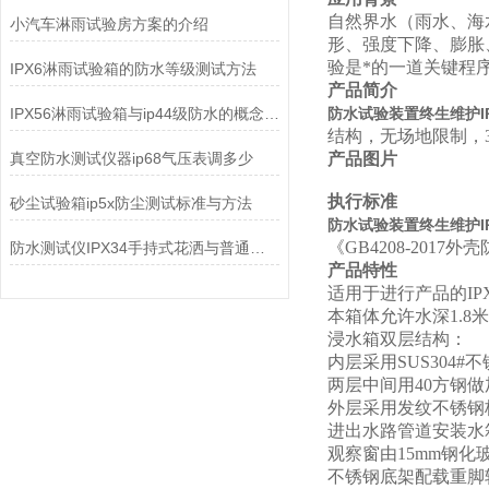
自然界水（雨水、海
小汽车淋雨试验房方案的介绍
形、强度下降、膨胀
验是*的一道关键程
IPX6淋雨试验箱的防水等级测试方法
产品简介
IPX56淋雨试验箱与ip44级防水的概念及区别
防水试验装置终生维护IP
结构，无场地限制，3
真空防水测试仪器ip68气压表调多少
产品图片
执行标准
砂尘试验箱ip5x防尘测试标准与方法
防水试验装置终生维护IP
《GB4208-2017外
防水测试仪IPX34手持式花洒与普通花洒有什么区别？
产品特性
适用于进行产品的IP
本箱体允许水深1.8米
浸水箱双层结构：
内层采用SUS30
两层中间用40方钢
外层采用发纹不锈钢
进出水路管道安装水
观察窗由15mm钢
不锈钢底架配载重脚