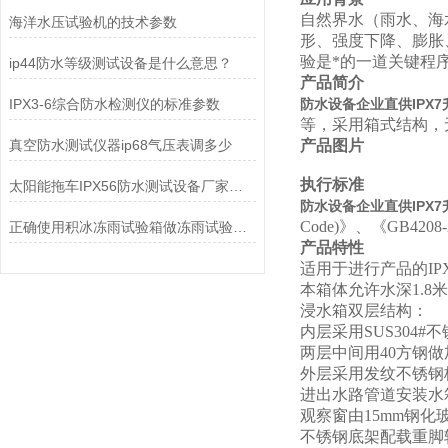
自然界水（雨水、海
海洋水压试验机的技术参数
形、强度下降、膨胀
验是*的一道关键程
ip44防水等级测试设备是什么意思？
产品简介
IPX3-6综合防水检测仪的标准参数
防水设备企业直供IPX
等，采用箱式结构，
真空防水测试仪器ip68气压表调多少
产品图片
执行标准
太阳能拖车IPX56防水测试设备厂家推荐
防水设备企业直供IPX
Code)
》、《GB4208
正确使用积冰冻雨试验箱做冻雨试验指南
产品特性
适用于进行产品的IP
本箱体允许水深1.8米
浸水箱双层结构：
内层采用SUS30
两层中间用40方钢
外层采用发纹不锈钢
进出水路管道安装水
观察窗由15mm钢
不锈钢底架配载重脚