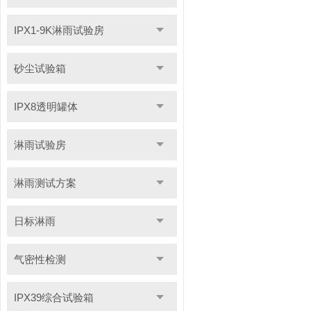
IPX1-9K淋雨试验房
砂尘试验箱
IPX8透明罐体
淋雨试验房
淋雨测试方案
日标淋雨
气密性检测
IPX39综合试验箱