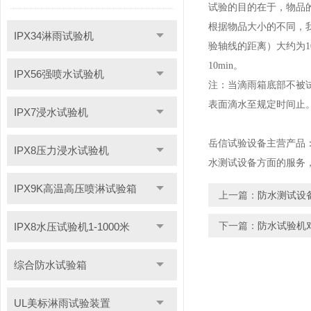
试验的目的在于，物品
根据物品大小的不同，我
IPX34淋雨试验机
验轴线的距离）大约为10
10min。
IPX56强喷水试验机
注：当滴雨箱底部不被
表面滴水至规定时间止
IPX7浸水试验机
岳信试验设备主营产品：
IPX8压力浸水试验机
水测试设备方面的服务
IPX9K高温高压喷淋试验箱
上一篇：
防水测试设
下一篇：
防水试验机对《
IPX8水压试验机1-1000米
综合防水试验箱
UL美标淋雨试验装置