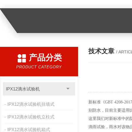
技术文章
/ ARTIC
产品分类
PRODUCT CATEGORY
IPX12滴水试验机
新标准《GBT 4208
IPX12滴水试验机挂墙式
别防水，目前主要适用
IPX12滴水试验机立柱式
这里我们对新标准中的
滴雨试验，雨水对该物
IPX12滴水试验机箱式