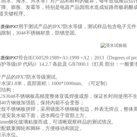
（雨水、海水、河水等）对产品和材料的破坏，每年造成难以估
下降、膨胀、发霉等，特别是电器产品因雨水造成短路而极易酿
一道关键程序。
用于测试产品的IPX7防水等级，测试样品包含电子元
质保IPX7
限制，304#不锈钢材质，防锈坚固。
符合IEC60529:1989+A1:1999 +A2：2013《
Degrees of pro
质保IPX7
壳防护等级
(IP
代码
)
》
14.2.7
条款及
GB7000.1
《灯具 部分：一般要
产品的IPX7防水等级测试。
水深1.8米，底部面积：1000*1000mm。（可定制）
层结构：
US304#不锈钢板高精度整体亚弧焊接成形，保证长时间使用不
用40方钢做加强筋，保持内箱不会变形；
发纹不锈钢板拼焊，采用镜面不锈钢板包边，外表无焊点，整体
管道安装水箱下面，进水阀位于背部上方。
5mm钢化玻璃粘接而成，可清晰观察样品的测试情况。
架配载重脚轮和脚杯，方便移动和固定。
显示水位。