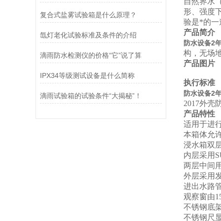
自然界水
形、强度
复合式盐雾试验箱是什么原理？
验是*的
产品简介
氙灯老化试验标准及条件的介绍
防水设备2年
构，无场地
滴雨防水检测仪的价格“它”说了算
产品图片
IPX34等级测试设备是什么简称
执行标准
防水设备2年
滴雨试验箱的试验条件“大揭秘”！
2017外
产品特性
适用于进行
本箱体允许
浸水箱双
内层采用S
两层中间
外层采用
进出水路
观察窗由1
不锈钢底
不锈钢尺