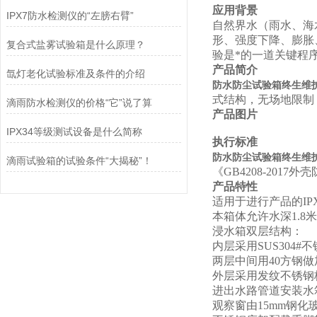
应用背景
IPX7防水检测仪的“左膀右臂”
自然界水（雨水、海
形、强度下降、膨胀
复合式盐雾试验箱是什么原理？
验是*的一道关键程
产品简介
氙灯老化试验标准及条件的介绍
防水防尘试验箱终生维护I
式结构，无场地限制，
滴雨防水检测仪的价格“它”说了算
产品图片
IPX34等级测试设备是什么简称
执行标准
防水防尘试验箱终生维护I
滴雨试验箱的试验条件“大揭秘”！
《GB4208-2017外
产品特性
适用于进行产品的IP
本箱体允许水深1.8米
浸水箱双层结构：
内层采用SUS30
两层中间用40方钢
外层采用发纹不锈钢
进出水路管道安装水
观察窗由15mm钢