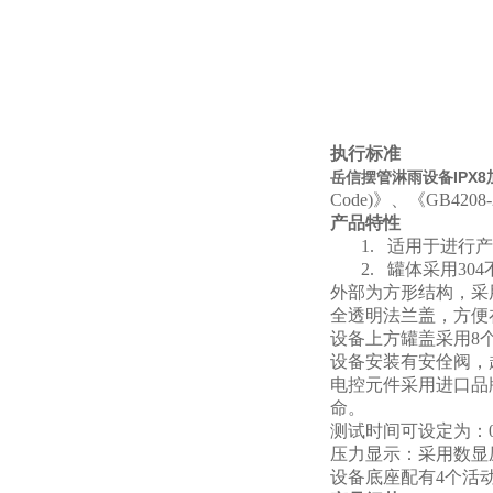
执行标准
岳信摆管淋雨设备IPX
Code)》、《GB420
产品特性
1.
适用于进行产
2.
罐体采用30
外部为方形结构，采
全透明法兰盖
，方便
设备上方罐盖采用8
设备安装有安佺阀，
电控元件采用进口品
命。
测试时间可设定为：
压力显示：采用数显
设备底座配有4个活