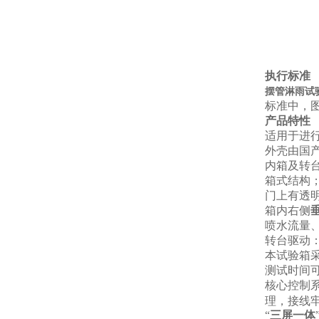
执行标准
摆管淋雨试验
标准中，图8
产品特性
适用于进行
外壳由国
内箱及转台
箱式结构
门上有透
箱内右侧
喷水流量
转台驱动
本试验箱
测试时间可
核心控制
理，接线
“
三屏一体