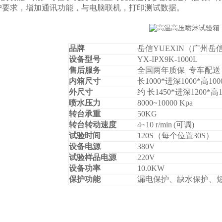
户要求，增加通讯功能，与电脑联机，打印测试数据。
品牌
岳信YUEXIN（广州
设备型号
YX-IPX9K-1000L
售后服务
全国两年质保 专车配送
内箱尺寸
长1000*进深1000*高100
外尺寸
约 长1450*进深1200*高1
喷水压力
8000~10000 Kpa
转台承重
5
0
KG
转台转动速度
4~10
r/min
(
可调)
试验时间
120S
（每个位置30S）
设备电源
38
0V
试验
样品电源
220V
设备功率
1
0.0
KW
保护功能
漏电保护、缺水保护、