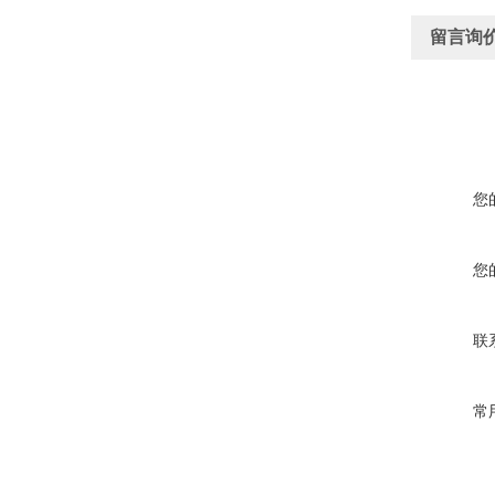
留言询
您
您
联
常