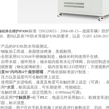
标准《ISO20653：2006-08-15—道路
机终生维护IPX9K
、图9以及表7中防水等级IPX9K的要求，以及《GBT 4208-20
产品的IPX9K防水等级测试。
产钢板加工而成，表面喷涂烤漆，美观耐用。
全部采用SUS304#不锈钢板制造，确保长时间使用不生锈。
；自带水箱，循环用水；储水箱内装有水位浮球阀，自动控制进
明观察窗（钢化玻璃材质），箱内安装有LED照明灯，方便观察
垂直90°内均布4个扇形喷嘴
，严格依据标准设计制造：
、压力以及温度均可在触控屏上设定。
：使用国产步进电机，速度及角度可在触控屏上设定（可调），
采用
*水泵
，耐高温高压，可长期使用，性能稳定。
在触控屏上设定，设定范围为：0-999min(可调)。
系统采用
7寸触摸屏+
松下
PLC
，电器元件采用如LG、欧姆龙等
牢固，标示清楚。
”的功能：用户可在手机及电脑上对机器进行参数设定、启动、