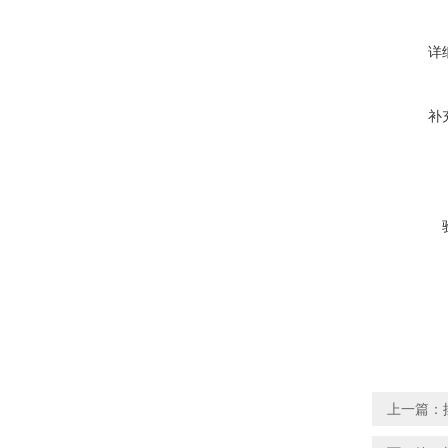
详
补
上一篇：