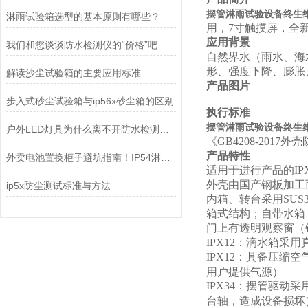
摆管淋雨试验设备终生维护
淋雨试验箱选型的基本原则有哪些？
用，7寸触摸屏，全
应用背景
我们和您谈谈防水检测仪的“价格”吧
自然界水（雨水、海
形、强度下降、膨胀
解读沙尘试验箱的主要应用标准
产品图片
步入式砂尘试验箱与ip56x砂尘箱的区别
执行标准
摆管淋雨试验设备终生维护
户外LED灯具为什么离不开防水检测设备？
《GB4208-2017外
产品特性
外卖电池置换柜子避坑指南！IP54淋雨试验装置
适用于进行产品的IPX
外壳由国产钢板加工
ip5x防尘测试标准与方法
内箱、转台采用SUS
箱式结构；自带水箱
门上有透明观察窗（
IPX12
：滴水箱采用
IPX12
：具备压缩空
用户提供气源）
IPX34
：摆管驱动采
台轴，造成设备损坏