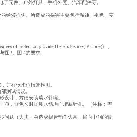
电子元件、户外灯具、手机外壳、汽车配件等。
计的经济损失。所造成的损害主要包括腐蚀、褪色、变
egrees of protection provided by enclosures(IP Code)
》、
与图
3
、图
4
的要求。
水，并有低水位报警检测。
内部测试情况。
形设计，方便安装喷水针嘴。
干净，避免长时间积水结垢而堵塞针孔。（注释：需
步问题（失步：会造成摆管动作失常，撞向中间的转