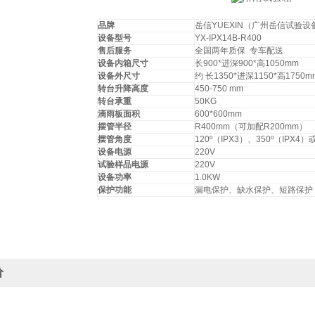
品牌
岳信YUEXIN（广州岳信试验
设备型号
YX-IPX14B-R400
售后服务
全国两年质保 专车配送
设备内箱尺寸
长900*进深900*高1050mm
设备外尺寸
约 长1350*进深1150*高1750m
转台升降高度
450-750 mm
转台承重
50KG
滴雨板面积
600*600mm
摆管半径
R400mm（可加配R200mm）
摆管角度
120º（IPX3）、350º（IPX
设备电源
220V
试验样品电源
220V
设备功率
1.0KW
保护功能
漏电保护、缺水保护、短路保护
价