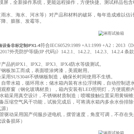
触摸屏，全新操作系统，更能远程操作，方便快捷。测试样品包含
（雨水、海水、河水等）对产品和材料的破坏，每年造成难以估
下降、膨胀、发霉等。
符合IEC60529:1989 +A1:1999 +A2：2013《
D
设备非标定制IPX1-4
8-2017外壳防护等级
(IP
代码
)
》
14.2.1
、
14.2.2
、
14.2.3
、
14.2.4
条款
品的IPX1、IPX2、IPX3、IPX4防水等级测试。
产钢板加工而成，表面喷涂烤漆，美观耐用。
采用SUS304#不锈钢板制造，确保长时间使用不生锈。
；自带水箱，循环用水；储水箱内装有水位浮球阀，自动控制进
明观察窗（钢化玻璃材质），箱内安装有LED照明灯，方便观察
水箱采用真空设计，不锈钢材质制造；喷嘴接触位置采用黄铜锥
备压缩空气风干功能，试验完成后，可将滴水箱内多余水份排除
气源）
管驱动采用国产伺服步进电机，摆管速度，角度可调，不存在失
成设备损坏）