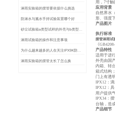
用，7寸
应用背景
淋雨实验箱的摆管要依据什么挑选
自然界水
形、强度
防淋水与溅水手持试验装置哪个好
产品图片
砂尘试验箱a类型试样的外壳与b类型的区别在哪
执行标准
摆管淋雨试验
淋雨试验箱的操作和注意事项
《GB420
产品特性
为什么越来越多的人在关注IPX9K防水检测仪
适用于进行产
外壳由国
淋雨实验箱的摆管太长了怎么换
内箱、转台
箱式结构
门上有透
IPX12
：滴
IPX12
：具
用户提供
IPX34
：摆
台轴，造
产品细节