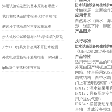
防水试验设备终生维护IP
淋雨试验箱选型的基本原则有哪些？
寸触摸屏，全新操作
应用背景
我们和您谈谈防水检测仪的“价格”吧
自然界水（雨水、海
形、强度下降、膨胀
解读沙尘试验箱的主要应用标准
产品图片
步入式砂尘试验箱与ip56x砂尘箱的区别
执行标准
防水试验设备终生维护IP
户外LED灯具为什么离不开防水检测设备？
《GB4208-2017外
产品特性
外卖电池置换柜子避坑指南！IP54淋雨试验装置
适用于进行产品的IPX
外壳由国产钢板加工
ip5x防尘测试标准与方法
内箱、转台采用SUS
箱式结构；自带水箱
门上有透明观察窗（
IPX12
：滴水箱采用
IPX12
：具备压缩空
用户提供气源）
IPX34
：摆管驱动采
台轴，造成设备损坏