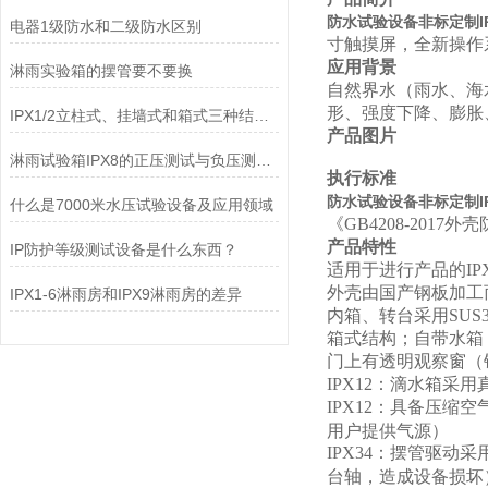
防水试验设备非标定制IP
电器1级防水和二级防水区别
寸触摸屏，全新操作
应用背景
淋雨实验箱的摆管要不要换
自然界水（雨水、海
形、强度下降、膨胀
IPX1/2立柱式、挂墙式和箱式三种结构有何区别
产品图片
淋雨试验箱IPX8的正压测试与负压测试能等同吗
执行标准
防水试验设备非标定制IP
什么是7000米水压试验设备及应用领域
《GB4208-2017外
产品特性
IP防护等级测试设备是什么东西？
适用于进行产品的IPX
外壳由国产钢板加工
IPX1-6淋雨房和IPX9淋雨房的差异
内箱、转台采用SUS
箱式结构；自带水箱
门上有透明观察窗（
IPX12
：滴水箱采用
IPX12
：具备压缩空
用户提供气源）
IPX34
：摆管驱动采
台轴，造成设备损坏