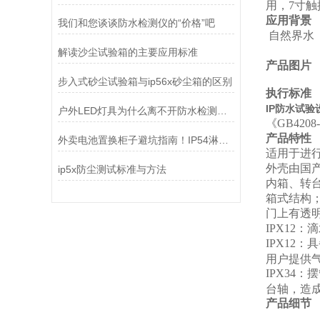
用，7寸
应用背景
我们和您谈谈防水检测仪的“价格”吧
自然界水
解读沙尘试验箱的主要应用标准
产品图片
步入式砂尘试验箱与ip56x砂尘箱的区别
执行标准
IP防水试验
户外LED灯具为什么离不开防水检测设备？
《GB420
产品特性
外卖电池置换柜子避坑指南！IP54淋雨试验装置
适用于进行产
外壳由国
ip5x防尘测试标准与方法
内箱、转台
箱式结构
门上有透
IPX12
：滴
IPX12
：具
用户提供
IPX34
：摆
台轴，造
产品细节