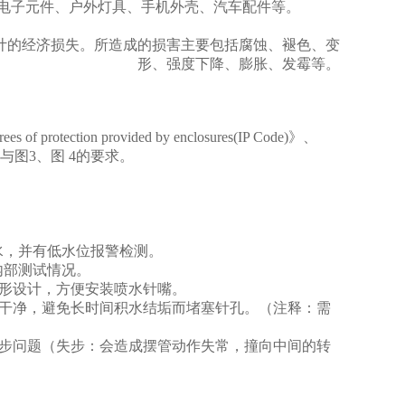
电子元件、户外灯具、手机外壳、汽车配件等。
计的经济损失。所造成的损害主要包括腐蚀、褪色、变
形、强度下降、膨胀、发霉等。
ees of protection provided by enclosures(IP Code)
》、
与图
3
、图
4
的要求。
水，并有低水位报警检测。
内部测试情况。
形设计，方便安装喷水针嘴。
干净，避免长时间积水结垢而堵塞针孔。（注释：需
步问题（失步：会造成摆管动作失常，撞向中间的转