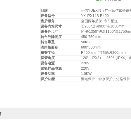
品牌
岳信YUEXIN（广州岳信试验
设备型号
YX-IPX14B-R400
售后服务
全国两年质保 专车配送
设备内箱尺寸
长900*进深900*高1050mm
设备外尺寸
约 长1350*进深1150*高1750m
转台升降高度
450-750 mm
转台承重
50KG
滴雨板面积
600*600mm
摆管半径
R400mm（可加配R200mm）
摆管角度
120º（IPX3）、350º（IPX
设备电源
220V
试验样品电源
220V
设备功率
1.0KW
保护功能
漏电保护、缺水保护、短路保护
价