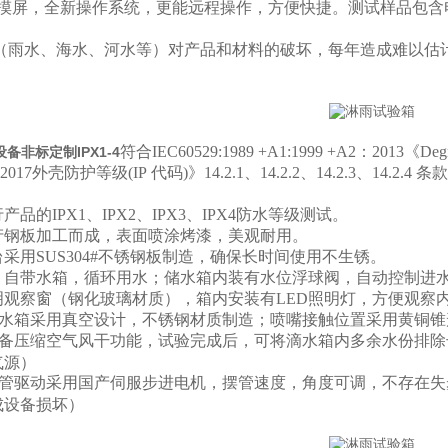
触摸屏，全新操作系统，更能远程操作，方便快捷。测试样品包含
（雨水、海水、河水等）对产品和材料的破坏，每年造成难以估
符合IEC60529:1989 +A1:1999 +A2：2013《
Degr
设备非标定制IPX1-4
8-2017外壳防护等级
(IP
代码
)
》
14.2.1
、
14.2.2
、
14.2.3
、
14.2.4
条款
品的IPX1、IPX2、IPX3、IPX4防水等级测试。
产钢板加工而成，表面喷涂烤漆，美观耐用。
采用SUS304#不锈钢板制造，确保长时间使用不生锈。
；自带水箱，循环用水；储水箱内装有水位浮球阀，自动控制进
明观察窗（钢化玻璃材质），箱内安装有LED照明灯，方便观察
水箱采用真空设计，不锈钢材质制造；喷嘴接触位置采用黄铜锥
备压缩空气风干功能，试验完成后，可将滴水箱内多余水份排除
气源）
管驱动采用国产伺服步进电机，摆管速度，角度可调，不存在失
成设备损坏）