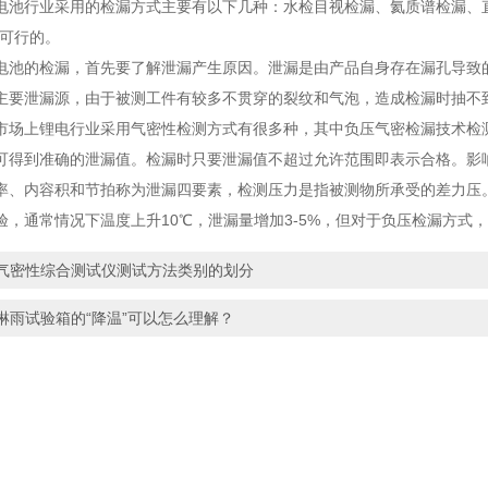
行业采用的检漏方式主要有以下几种：水检目视检漏、氦质谱检漏、直
*可行的。
的检漏，首先要了解泄漏产生原因。泄漏是由产品自身存在漏孔导致的
主要泄漏源，由于被测工件有较多不贯穿的裂纹和气泡，造成检漏时抽不
上锂电行业采用气密性检测方式有很多种，其中负压气密检漏技术检测
可得到准确的泄漏值。检漏时只要泄漏值不超过允许范围即表示合格。影
率、内容积和节拍称为泄漏四要素，检测压力是指被测物所承受的差力压
通常情况下温度上升10℃，泄漏量增加3-5%，但对于负压检漏方式
气密性综合测试仪测试方法类别的划分
淋雨试验箱的“降温”可以怎么理解？