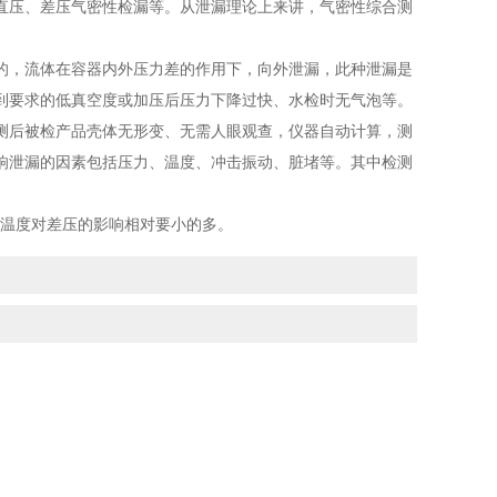
压、差压气密性检漏等。从泄漏理论上来讲，气密性综合测
，流体在容器内外压力差的作用下，向外泄漏，此种泄漏是
到要求的低真空度或加压后压力下降过快、水检时无气泡等。
后被检产品壳体无形变、无需人眼观查，仪器自动计算，测
响泄漏的因素包括压力、温度、冲击振动、脏堵等。其中检测
。
，温度对差压的影响相对要小的多。