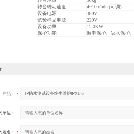
转台承重
50kg
转台转动速度
4~10 r/min (
可调)
设备电源
380V
试验样品电源
220V
设备功率
15.0KW
保护功能
漏电保护、缺水保护
价
产品：
的单位：
的姓名：