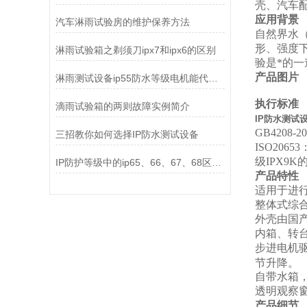
壳、汽车
应用背景
汽车淋雨试验房的维护保养方法
自然界水
形、强度
淋雨试验箱之剃须刀ipx7和ipx6的区别
验是*的
产品图片
淋雨测试设备ip55防水等级电机能代表室外淋雨吗?
执行标准
滴雨试验箱的两则故障实例简介
IP防水测试设
GB4208-
三招教你如何选择IP防水测试设备
ISO20
级IPX9K
IP防护等级中的ip65、66、67、68区别？
产品特性
适用于进行产
整体式综
外壳由国
内箱、转台
步进电机
节升降。
自带水箱
透明观察
产品细节