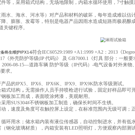
配件等，采用箱式结构，无场地限制，内箱水循环使用，7寸触摸
（雨水、海水、河水等）对产品和材料的破坏，每年造成难以估
下降、膨胀、发霉等，特别是电器产品因雨水造成短路而极易酿
一道关键程序。
符合IEC60529:1989 +A1:1999 +A2：2013《Degrees of
备终生维护IPX1-6
2017《外壳防护等级(IP 代码)》 及 GB7000.1《灯具 部分：一般要求
653：2006-08-15—道路车辆 防护等级（IP代码）-电气设备
的要求。
品的IPX5、IPX6、IPX6K、IPX9、IPX9K防水等级测试。
合箱式结构
，
无需操作人员手持喷枪进行试验，固定好样品即可
产钢板加工而成，表面喷涂烤漆，美观耐用。
采用SUS304#不锈钢板加工制造，确保长时间不生锈。
驱动，速度及角度可在触控屏上设定，在标准范围内无级可调；
，循环用水；储水箱内装有液位传感器，自动控制进水，并有低
窗（钢化玻璃材质），内箱安装有LED照明灯，方便观察内部测