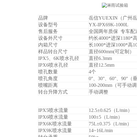
品牌
岳信YUEXIN（广
设备型号
YX-IPX69K-1000L
售后服务
全国两年质保 专车配
设备外尺寸
约长4000*进深1180*高
内箱尺寸
长1000*进深1000*高1
样品转台尺寸
直径600mm(可定制）
IPX5
、6K喷水孔径
直径6.3mm
IPX6
喷水孔径
直径12.5mm
喷孔数量
4
个
喷孔角度
0
°、30°、60°、90°
喷嘴距离
100-200mm
（可手动调
转台升降方式
手动调整
IPX5
喷水流量
12.5±0.625
（L/min）
IPX6
喷水流量
100±5
（L/min）
IPX6K
喷水流量
75L±0.375
（L/min）
IPX9K
喷水流量
14~16L/min