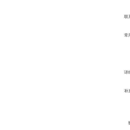
联
常
详
补