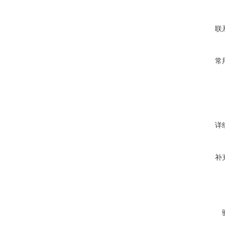
联
常
详
补