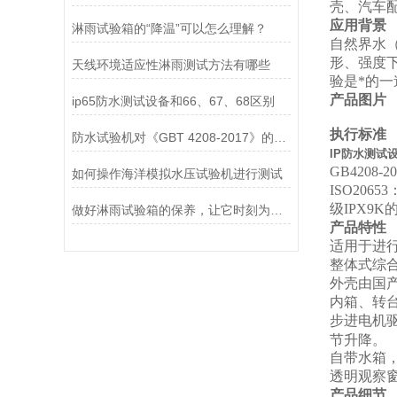
壳、汽车
应用背景
淋雨试验箱的“降温”可以怎么理解？
自然界水
形、强度
天线环境适应性淋雨测试方法有哪些
验是*的
产品图片
ip65防水测试设备和66、67、68区别
执行标准
防水试验机对《GBT 4208-2017》的运用——IPX1滴水篇
IP防水测试设
GB4208-
如何操作海洋模拟水压试验机进行测试
ISO20
级IPX9K
做好淋雨试验箱的保养，让它时刻为您服务
产品特性
适用于进行产
整体式综
外壳由国
内箱、转台
步进电机
节升降。
自带水箱
透明观察
产品细节