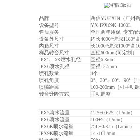
品牌
岳信YUEXIN（广
设备型号
YX-IPX69K-1000L
售后服务
全国两年质保 专车配
设备外尺寸
约长4000*进深1180*高
内箱尺寸
长1000*进深1000*高1
样品转台尺寸
直径600mm(可定制）
IPX5
、6K喷水孔径
直径6.3mm
IPX6
喷水孔径
直径12.5mm
喷孔数量
4
个
喷孔角度
0
°、30°、60°、90°
喷嘴距离
100-200mm
（可手动调
转台升降方式
手动调整
IPX5
喷水流量
12.5±0.625
（L/min）
IPX6
喷水流量
100±5
（L/min）
IPX6K
喷水流量
75L±0.375
（L/min）
IPX9K
喷水流量
14~16L/min