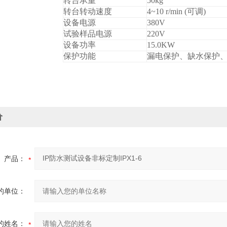
转台承重
50kg
转台转动速度
4~10 r/min (
可调)
设备电源
380V
试验样品电源
220V
设备功率
15.0KW
保护功能
漏电保护、缺水保护
价
产品：
的单位：
的姓名：