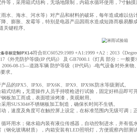
配件等，采用箱式结构，无场地限制，内箱水循环使用，7寸触摸
（雨水、海水、河水等）对产品和材料的破坏，每年造成难以估
下降、膨胀、发霉等，特别是电器产品因雨水造成短路而极易酿
一道关键程序。
符合IEC60529:1989 +A1:1999 +A2：2013《Degrees of
备非标定制IPX1-6
2017《外壳防护等级(IP 代码)》 及 GB7000.1《灯具 部分：一般要求
653：2006-08-15—道路车辆 防护等级（IP代码）-电气设备
的要求。
品的IPX5、IPX6、IPX6K、IPX9、IPX9K防水等级测试。
合箱式结构
，
无需操作人员手持喷枪进行试验，固定好样品即可
产钢板加工而成，表面喷涂烤漆，美观耐用。
采用SUS304#不锈钢板加工制造，确保长时间不生锈。
驱动，速度及角度可在触控屏上设定，在标准范围内无级可调；
，循环用水；储水箱内装有液位传感器，自动控制进水，并有低
窗（钢化玻璃材质），内箱安装有LED照明灯，方便观察内部测