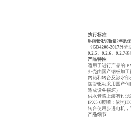
执行标准
淋雨老化试验箱2年质保IP
《
GB4208-2017
外壳防
9.2.5、9.2.6、9.2.7
条
产品特性
适用于进行产品的IPX
外壳由国产钢板加工
内箱和转台及涉水部分
摆管驱动采用国产伺
造成设备损坏）
供水管路上装有过滤
IPX5-6
喷嘴：依照IE
转台使用步进电机，
产品细节