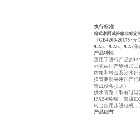
执行标准
箱式淋雨试验箱非标定制I
《
GB4208-2017
外壳防
9.2.5、9.2.6、9.2.7
条
产品特性
适用于进行产品的IPX
外壳由国产钢板加工
内箱和转台及涉水部分
摆管驱动采用国产伺
造成设备损坏）
供水管路上装有过滤
IPX5-6
喷嘴：依照IE
转台使用步进电机，
产品细节