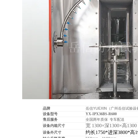
品牌
岳信YUEXIN（广州岳信试验
设备型号
YX-IPX36BS-R600
售后服务
全国两年质保 专车配送
宽 1300×深1300×高1300
设备内箱尺寸
约长1750*进深3800*高19
设备外尺寸