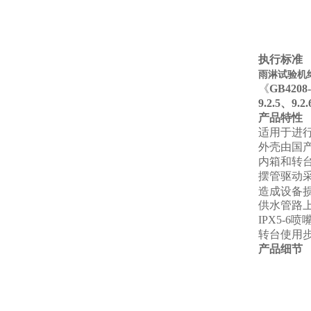
执行标准
雨淋试验机终
《
GB4208-
9.2.5、9.2.
产品特性
适用于进行产
外壳由国
内箱和转台
摆管驱动
造成设备
供水管路
IPX5-6
喷嘴
转台使用
产品细节