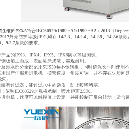
符合
IEC60529:1989 +A1:1999 +A2
：2013
《Degrees 
生维护IPX3-6
2017
外壳防护等级(IP 代码)》
14.2.3
、14.2.4、14.2.5、14.2.6
条款
6、9.2.7
条款的要求。
品的IPX3、IPX4、IPX5、IPX6防水等级测试。
产钢板加工而成，表面喷涂烤漆，美观耐用。
及涉水部分全部采用SUS304#不锈钢板，同时确保长时间使用
采用国产伺服步进电机，摆管速度，角度可调，并不存在失步问
损坏）
上装有过滤器，能过滤水中的杂质，防止喷嘴堵塞。
：依照IEC60529之规格承制，喷水距离2.5米。
步进电机，速度可以触摸屏上设定，并能控制正反向转动（适合