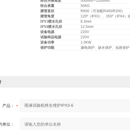
转台升降高度
550mm—1100mm
转台承重
50KG
摆管直径
R600（可加配R400/R200）
摆管角度
120º（IPX3）、350º（IPX
IPX5
喷水孔径
6.3mm
IPX6
喷水孔径
12.5mm
设备电源
220V
试验样品电源
220V
设备功率
1.0KW
保护功能
漏电保护、缺水保护、短路保护
价
产品：
的单位：