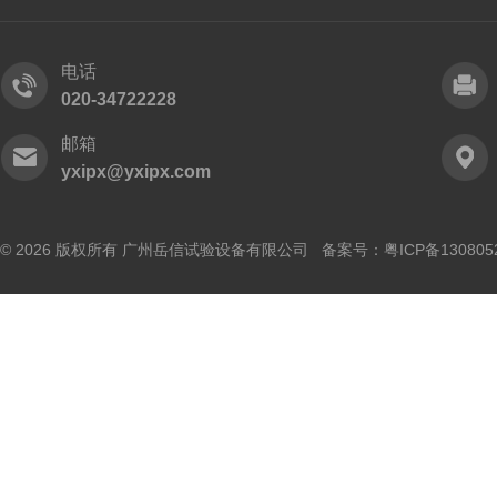
电话
020-34722228
邮箱
yxipx@yxipx.com
© 2026 版权所有 广州岳信试验设备有限公司 备案号：
粤ICP备130805