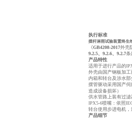
执行标准
摆杆淋雨试验装置终生维护
《
GB4208-2017
外壳防
9.2.5、9.2.6、9.2.7
条
产品特性
适用于进行产品的IPX
外壳由国产钢板加工
内箱和转台及涉水部分
摆管驱动采用国产伺
造成设备损坏）
供水管路上装有过滤
IPX5-6
喷嘴：依照IE
转台使用步进电机，
产品细节