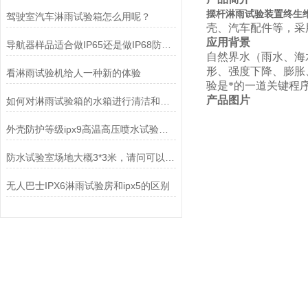
摆杆淋雨试验装置终生维护
驾驶室汽车淋雨试验箱怎么用呢？
壳、汽车配件等，采
应用背景
导航器样品适合做IP65还是做IP68防水测试？
自然界水（雨水、海
形、强度下降、膨胀
看淋雨试验机给人一种新的体验
验是*的一道关键程
产品图片
如何对淋雨试验箱的水箱进行清洁和消毒?
外壳防护等级ipx9高温高压喷水试验要求及接受条件
防水试验室场地大概3*3米，请问可以做多大的IPX4淋雨试验机
无人巴士IPX6淋雨试验房和ipx5的区别