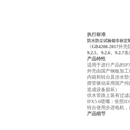
执行标准
防水防尘试验箱非标定制I
《
GB4208-2017
外壳防
9.2.5、9.2.6、9.2.7
条
产品特性
适用于进行产品的IPX
外壳由国产钢板加工
内箱和转台及涉水部分
摆管驱动采用国产伺
造成设备损坏）
供水管路上装有过滤
IPX5-6
喷嘴：依照IE
转台使用步进电机，
产品细节