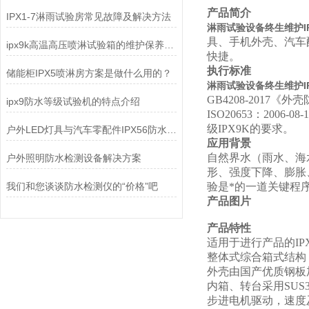
产品简介
IPX1-7淋雨试验房常见故障及解决方法
淋雨试验设备终生维护IP
具、手机外壳、汽车
ipx9k高温高压喷淋试验箱的维护保养你了解多少？
快捷。
执行标准
储能柜IPX5喷淋房方案是做什么用的？
淋雨试验设备终生维护IP
GB4208-2017
《外壳防护
ipx9防水等级试验机的特点介绍
ISO20653：20
级IPX9K的要求。
户外LED灯具与汽车零配件IPX56防水测试：如何选对淋雨试验箱？
应用背景
自然界水（雨水、海
户外照明防水检测设备解决方案
形、强度下降、膨胀
我们和您谈谈防水检测仪的“价格”吧
验是*的一道关键程
产品图片
产品特性
适用于进行产品的IPX
整体式
综合箱式
结构
外壳由国产优质钢板
内箱
、
转台采用
SUS
步进电机
驱动
，速度