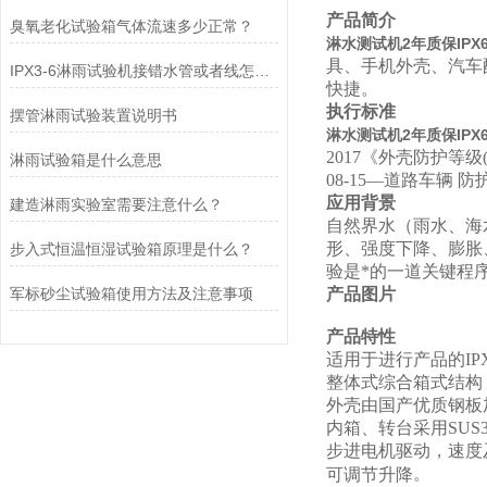
产品简介
臭氧老化试验箱气体流速多少正常？
淋水测试机2年质保IPX6
具、手机外壳、汽车
IPX3-6淋雨试验机接错水管或者线怎么办?
快捷。
执行标准
摆管淋雨试验装置说明书
淋水测试机2年质保IPX6
2017
《外壳防护等级(IP
淋雨试验箱是什么意思
08-15—道路车辆
应用背景
建造淋雨实验室需要注意什么？
自然界水（雨水、海
形、强度下降、膨胀
步入式恒温恒湿试验箱原理是什么？
验是*的一道关键程
军标砂尘试验箱使用方法及注意事项
产品图片
产品特性
适用于进行产品的IPX
整体式
综合箱式
结构
外壳由国产优质钢板
内箱
、
转台采用
SUS
步进电机
驱动
，速度
。
可调节升降