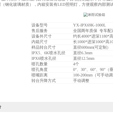
窗
（钢化玻璃材质）
，
内箱
安装有LED照明灯，方便
观察内部测
设备型号
YX-IPX
69K
-
10
00L
售后服务
全国两年质保 专车配
设备
外尺寸
约
长
40
00*进深
118
0*高
内箱
尺寸
长
10
00*
进深10
00*高
1
样品转台尺寸
直径
6
00mm
(可定制）
IPX5
、6K
喷水孔径
直径6.3mm
IPX6喷水孔径
直径12.5mm
喷孔数量
4个
喷
孔角度
0°、30°、60°、90°
喷嘴距离
100-200mm（可手动
转台
升降方式
手动调整
价