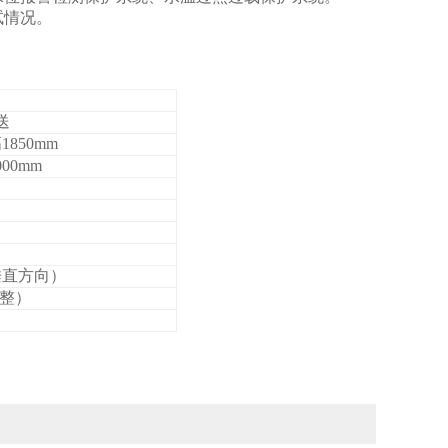
试情况。
送
1
85
0
mm
0
00mm
（垂直方向）
调整）