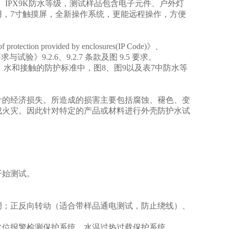
X6K、IPX9K防水等级，测试样品包含电子元件、户外灯
，7寸触摸屏，全新操作系统，更能远程操作，方便
otection provided by enclosures(IP Code)》、
与试验》9.2.6、9.2.7 条款及图 9.5 要求。
对外来物、水和接触的防护标准中，图8、图9以及表7中防水等
计的经济损失。所造成的损害主要包括腐蚀、褪色、变
成火灾。因此针对特定的产品或材料进行外壳防护水试
开始测试。
调；正反向转动（适合带样品通电测试，防止绕线）
、
水位报警检
测保护系统、水温过热过载保护系统
。