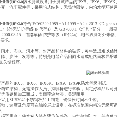
防水测试设备
用于测试产品的IPX5、IPX6、IP
业直供IPX69
外壳、汽车配件等，采用箱式结构，无场地限制，内箱水循环使用
符合IEC60529:1989 +A1:1999 +A2：2013《Degrees of pr
业直供IPX69
17
《外壳防护等级(IP 代码)》 及 GB7000.1《灯具 *部分：一般要求
653：2006-08-15—道路车辆 防护等级（IP代码）-电气设备
的要求。
（雨水、海水、河水等）对产品和材料的破坏，每年造成难以估
下降、膨胀、发霉等，特别是电器产品因雨水造成短路而极易酿
一道关键程序。
品的IPX5、IPX6
、IPX6K、IPX9、IPX9K
防水等级测试。
合箱式
结构
，
无需操作人员手持喷枪进行试验，固定好样品即可
产优质钢板加工而成，表面喷涂烤漆，美观耐用。
台采用
SUS304#不锈钢板
加工制造，确保长时间不生锈。
驱动
，速度及角度可在触
控
屏上设定，在标准范围内精准无级可
。
降
，循环用水
；储
水箱内装
有液位传感器，
自动控制进水，并有低