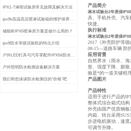
产品简介
IPX1-7淋雨试验房常见故障及解决方法
淋水试验台2年质保IPX6
具、手机外壳、汽车
ipx9k高温高压喷淋试验箱的维护保养你了解多少？
快捷。
执行标准
储能柜IPX5喷淋房方案是做什么用的？
淋水试验台2年质保IPX6
2017
《外壳防护等级(IP
ipx9防水等级试验机的特点介绍
08-15—道路车辆
应用背景
户外LED灯具与汽车零配件IPX56防水测试：如何选对淋雨试验箱？
自然界水（雨水、海
形、强度下降、膨胀
户外照明防水检测设备解决方案
验是*的一道关键程
我们和您谈谈防水检测仪的“价格”吧
产品图片
产品特性
适用于进行产品的IPX
整体式
综合箱式
结构
外壳由国产优质钢板
内箱
、
转台采用
SUS
步进电机
驱动
，速度
。
可调节升降