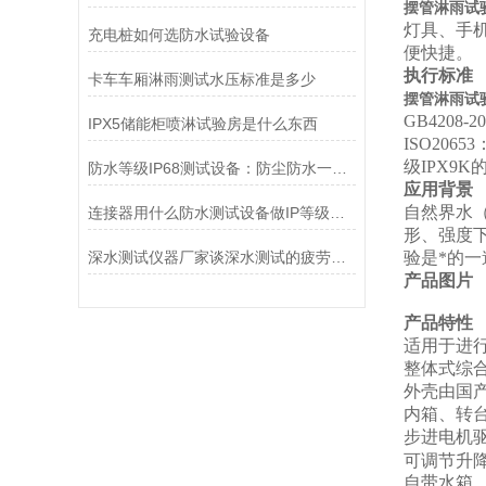
摆管淋雨试验
灯具、手
充电桩如何选防水试验设备
便快捷。
执行标准
卡车车厢淋雨测试水压标准是多少
摆管淋雨试验
GB4208-20
IPX5储能柜喷淋试验房是什么东西
ISO20
级IPX9K
防水等级IP68测试设备：防尘防水一体检测全解
应用背景
自然界水
连接器用什么防水测试设备做IP等级测试？
形、强度
深水测试仪器厂家谈深水测试的疲劳实验技术
验是*的
产品图片
产品特性
适用于进行产
整体式
综
外壳由国
内箱
、
转
步进电机
可调节升
自带水箱