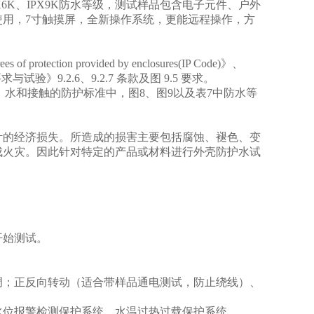
IPX6K、IPX9K防水等级，测试样品包含电子元件、户外
用，7寸触摸屏，全新操作系统，更能远程操作，方
f protection provided by enclosures(IP Code)》、
与试验》9.2.6、9.2.7 条款及图 9.5 要求。
对外来物、水和接触的防护标准中，图8、图9以及表7中防水等
计的经济损失。所造成的损害主要包括腐蚀、褪色、变
成火灾。因此针对特定的产品或材料进行外壳防护水试
开始测试。
调；正反向转动（适合带样品通电测试，防止绕线）
、
水位报警检
测保护系统、水温过热过载保护系统
。