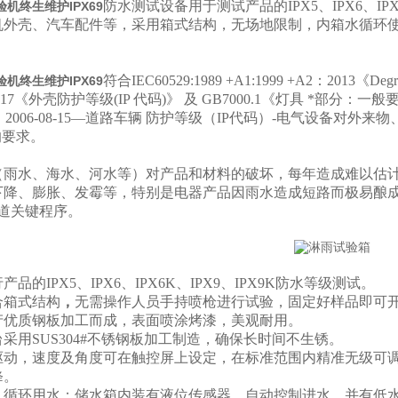
防水测试设备
用于测试产品的IPX5、IPX6、
机终生维护IPX69
机外壳、汽车配件等，采用箱式结构，无场地限制，内箱水循环使
符合IEC60529:1989 +A1:1999 +A2：2013《Degrees o
机终生维护IPX69
17
《外壳防护等级(IP 代码)》 及 GB7000.1《灯具 *部分：一般要求
653：2006-08-15—道路车辆 防护等级（IP代码）-电气设备
的要求。
（雨水、海水、河水等）对产品和材料的破坏，每年造成难以估
下降、膨胀、发霉等，特别是电器产品因雨水造成短路而极易酿
一道关键程序。
品的IPX5、IPX6
、IPX6K、IPX9、IPX9K
防水等级测试。
合箱式
结构
，
无需操作人员手持喷枪进行试验，固定好样品即可
产优质钢板加工而成，表面喷涂烤漆，美观耐用。
台采用
SUS304#不锈钢板
加工制造，确保长时间不生锈。
驱动
，速度及角度可在触
控
屏上设定，在标准范围内精准无级可
。
降
，循环用水
；储
水箱内装
有液位传感器，
自动控制进水，并有低