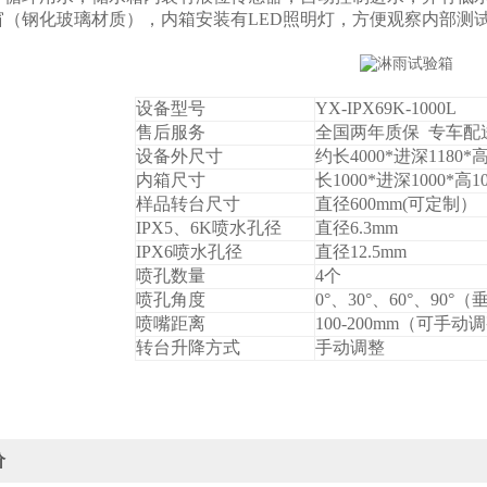
窗
（钢化玻璃材质）
，
内箱
安装有LED照明灯，方便
观察内部测
设备型号
YX-IPX
69K
-
10
00L
售后服务
全国两年质保 专车配
设备
外尺寸
约
长
40
00*进深
118
0*高
内箱
尺寸
长
10
00*
进深10
00*高
1
样品转台尺寸
直径
6
00mm
(可定制）
IPX5
、6K
喷水孔径
直径6.3mm
IPX6喷水孔径
直径12.5mm
喷孔数量
4个
喷
孔角度
0°、30°、60°、90°
喷嘴距离
100-200mm（可手动
转台
升降方式
手动调整
价