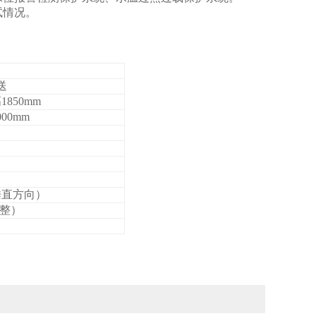
试情况。
送
1
85
0
mm
0
00mm
（垂直方向）
调整）