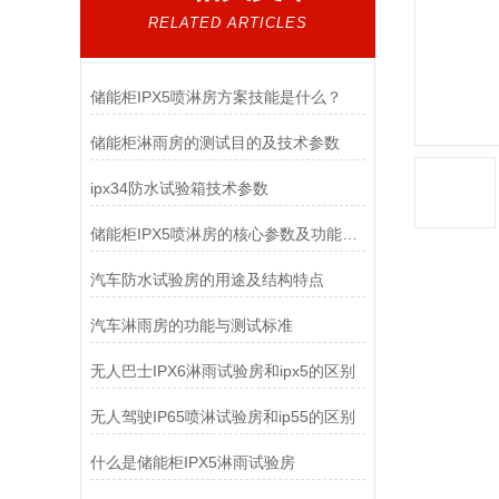
RELATED ARTICLES
储能柜IPX5喷淋房方案技能是什么？
储能柜淋雨房的测试目的及技术参数
ipx34防水试验箱技术参数
储能柜IPX5喷淋房的核心参数及功能特点
汽车防水试验房的用途及结构特点
汽车淋雨房的功能与测试标准
无人巴士IPX6淋雨试验房和ipx5的区别
无人驾驶IP65喷淋试验房和ip55的区别
什么是储能柜IPX5淋雨试验房