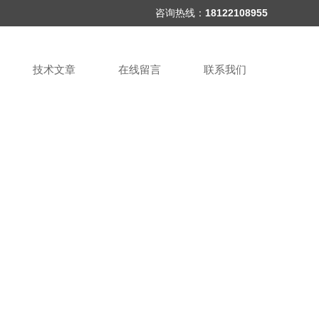
咨询热线：
18122108955
技术文章
在线留言
联系我们