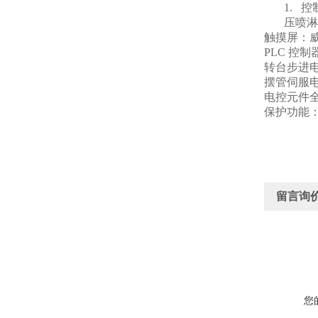
1.
控
压喷淋
触摸屏：威伦
PLC
控制器
转台步进电
摆管伺服
电控元件
保护功能
留言询
您