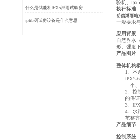
验机、ip
什么是储能柜IPX5淋雨试验房
执行标准
岳信淋雨箱
ip65测试房设备是什么意思
一般要求
应用背景
自然界水
形、强度
产品图片
整体机构
1.
本
IPX
一个、
2.
控
的保证
3.
IPX
4.
水
范整齐
产品细节
控制系统