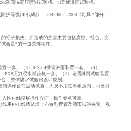
ipx9k防高温高压喷淋试验机、ul美标淋雨试验机。
7外壳防护等级(IP 代码)》、GB7000.1-2008《灯具 *部分：
计的经济损失。所造成的损害主要包括腐蚀、褪色、变
试验是*的一道关键程序。
置一套、（3）IPX3-4摆管淋雨装置一套、（4）
（6）IPX8压力浸水试验机一套、（7）花洒淋雨试验装置
箱一台，整体防水试验房设计规划。
按制操作台前启动试验，人员不用在淋雨房内，可更好
，人性化触摸屏操作介面，操作签单可靠。
电线用PVC线槽从墙上布置到摆管及滴雨试验装置，规