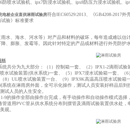
x56防喷水试验机、ipx7防浸水试验机、ipx8防压力浸水试验机、
符合IEC60529:2013、《GB4208-201
充电桩企业直供淋雨试验房
与试验》标准要求
（雨水、海水、河水等）对产品和材料的破坏，每年造成难以估
下降、膨胀、发霉等。因此针对特定的产品或材料进行外壳防护水
概括
系统共分为九大部分：（1）控制箱一套、（2）IPX1-2滴雨试验装
5-6喷水试验装置(供水系统)一套、（5）IPX7浸水试验箱一套、
（8）UL喷水试验装置一台、（9）IPX9K高温高压喷水试验
制系统在淋雨房外面，全可示化操作，测试人员安装好样品后到
测试人员的人生安全。
1-9
的操作全部由操作台完成，有手动操作和自动操作模式选择
路管道用PVC管从供水系统分布到摆管及滴雨试验装置供水处，
美观。