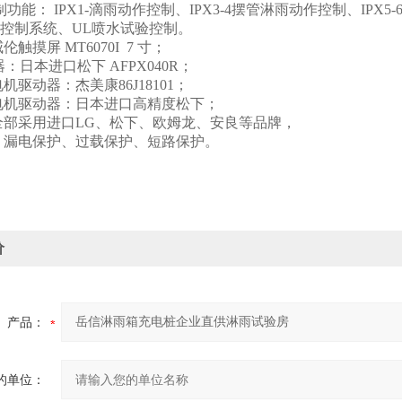
制功能： IPX1-滴雨动作控制、IPX3-4摆管淋雨动作控制、IPX5
控制系统、UL喷水试验控制。
触摸屏 MT6070I 7 寸；
：日本进口松下 AFPX040R；
机驱动器：杰美康86J18101；
电机驱动器：日本进口高精度松下；
全部采用进口LG、松下、欧姆龙、安良等品牌，
：漏电保护、过载保护、短路保护。
价
产品：
的单位：