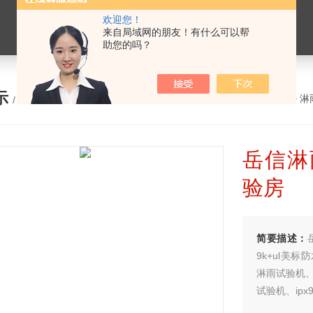
欢迎您！
来自局域网的朋友！有什么可以帮
助您的吗？
示
您的位置：
网站首页
>
产品展示
>
淋
/ PRODUCTS
岳信淋
验房
简要描述：
9k+ul美标
淋雨试验机、i
试验机、ip