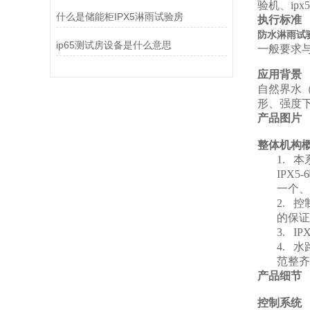
验机、ip
什么是储能柜IPX5淋雨试验房
执行标准
防水淋雨试
ip65测试房设备是什么意思
一般要求
应用背景
自然界水
形、强度
产品图片
整体机构
1.
本
IPX
一个、
2.
控
的保证
3.
IPX
4.
水
范整齐
产品细节
控制系统