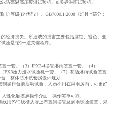
ipx9k防高温高压喷淋试验机、ul美标淋雨试验机。
7外壳防护等级(IP 代码)》、GB7000.1-2008《灯具 *部分：
计的经济损失。所造成的损害主要包括腐蚀、褪色、变
试验是*的一道关键程序。
置一套、（3）IPX3-4摆管淋雨装置一套、（4）
（6）IPX8压力浸水试验机一套、（7）花洒淋雨试验装置
箱一台，整体防水试验房设计规划。
按制操作台前启动试验，人员不用在淋雨房内，可更好
，人性化触摸屏操作介面，操作签单可靠。
电线用PVC线槽从墙上布置到摆管及滴雨试验装置，规