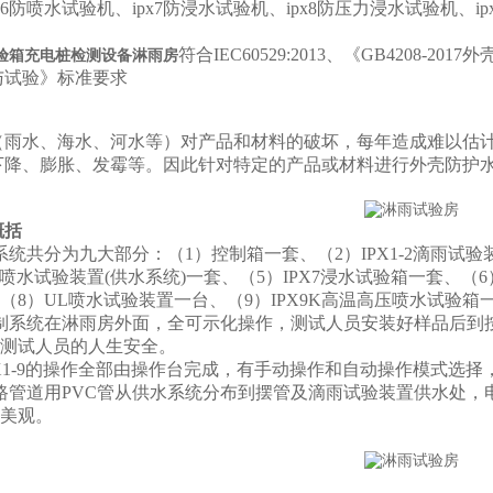
x56防喷水试验机、ipx7防浸水试验机、ipx8防压力浸水试验机、
符合IEC60529:2013、《GB4208-201
验箱充电桩检测设备淋雨房
与试验》标准要求
（雨水、海水、河水等）对产品和材料的破坏，每年造成难以估
下降、膨胀、发霉等。因此针对特定的产品或材料进行外壳防护水
概括
系统共分为九大部分：（1）控制箱一套、（2）IPX1-2滴雨试验装
5-6喷水试验装置(供水系统)一套、（5）IPX7浸水试验箱一套、
（8）UL喷水试验装置一台、（9）IPX9K高温高压喷水试验
制系统在淋雨房外面，全可示化操作，测试人员安装好样品后到
测试人员的人生安全。
1-9
的操作全部由操作台完成，有手动操作和自动操作模式选择
路管道用PVC管从供水系统分布到摆管及滴雨试验装置供水处，
美观。