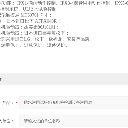
制功能： IPX1-滴雨动作控制、IPX3-4摆管淋雨动作控制、IPX5
控制系统、UL喷水试验控制。
触摸屏 MT6070I 7 寸；
：日本进口松下 AFPX040R；
机驱动器：杰美康86J18101；
电机驱动器：日本进口高精度松下；
全部采用进口LG、松下、欧姆龙、安良等品牌，
：漏电保护、过载保护、短路保护。
价
产品：
的单位：