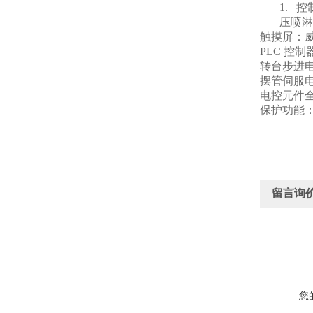
1.
控
压喷淋
触摸屏：威伦
PLC
控制器
转台步进电
摆管伺服
电控元件
保护功能
留言询
您